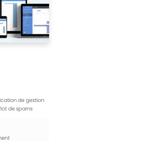
ication de gestion
flot de spams
ment