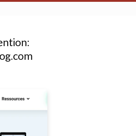
ntion:
log.com