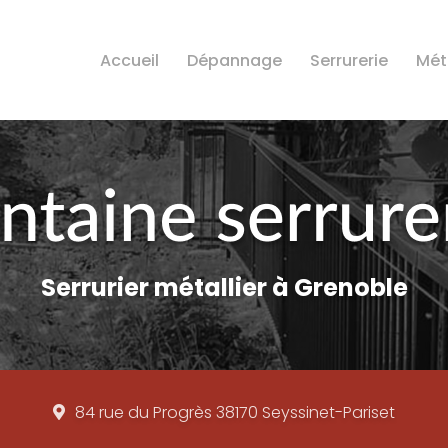
Accueil
Dépannage
Serrurerie
Méta
Serrurier métallier à Grenoble
84 rue du Progrès
38170 Seyssinet-Pariset