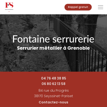
Aller
Rappel gratuit
au
contenu
principal
Serrurier métallier à Grenoble
04 76 48 38 85
06 80 62 13 58
84 rue du Progrès
38170 Seyssinet-Pariset
Contactez-nous