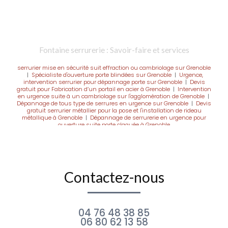
Fontaine serrurerie : Savoir-faire et services
serrurier mise en sécurité suit effraction ou cambriolage sur Grenoble
|
Spécialiste d'ouverture porte blindées sur Grenoble
|
Urgence,
intervention serrurier pour dépannage porte sur Grenoble
|
Devis
gratuit pour Fabrication d’un portail en acier à Grenoble
|
Intervention
en urgence suite à un cambriolage sur l'agglomération de Grenoble
|
Dépannage de tous type de serrures en urgence sur Grenoble
|
Devis
gratuit serrurier métallier pour la pose et l'installation de rideau
métallique à Grenoble
|
Dépannage de serrurerie en urgence pour
ouverture suite porte claquée à Grenoble
Contactez-nous
04 76 48 38 85
06 80 62 13 58