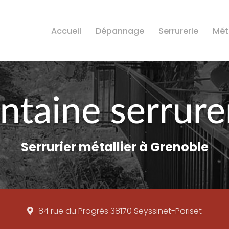
Accueil
Dépannage
Serrurerie
Méta
Serrurier métallier à Grenoble
84 rue du Progrès
38170 Seyssinet-Pariset