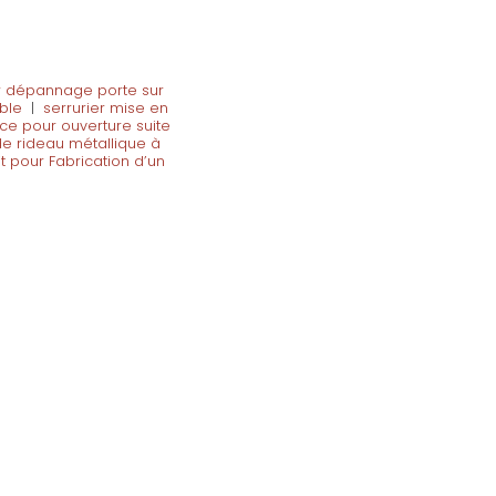
ur dépannage porte sur
ble
|
serrurier mise en
e pour ouverture suite
n de rideau métallique à
it pour Fabrication d’un