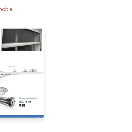
noble
.