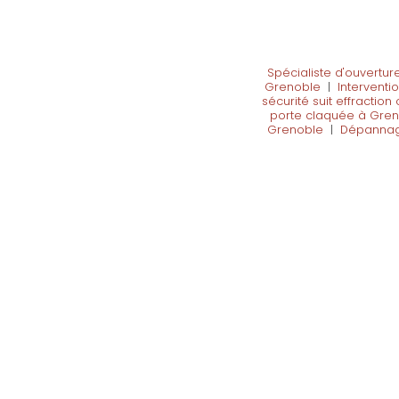
Spécialiste d'ouvertur
Grenoble
|
Interventi
sécurité suit effractio
porte claquée à Gre
Grenoble
|
Dépannage