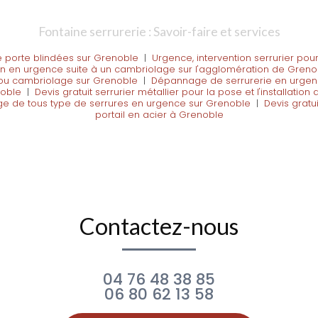
Fontaine serrurerie : Savoir-faire et services
e porte blindées sur Grenoble
|
Urgence, intervention serrurier po
on en urgence suite à un cambriolage sur l'agglomération de Greno
n ou cambriolage sur Grenoble
|
Dépannage de serrurerie en urgenc
noble
|
Devis gratuit serrurier métallier pour la pose et l'installatio
 de tous type de serrures en urgence sur Grenoble
|
Devis gratu
portail en acier à Grenoble
Contactez-nous
04 76 48 38 85
06 80 62 13 58