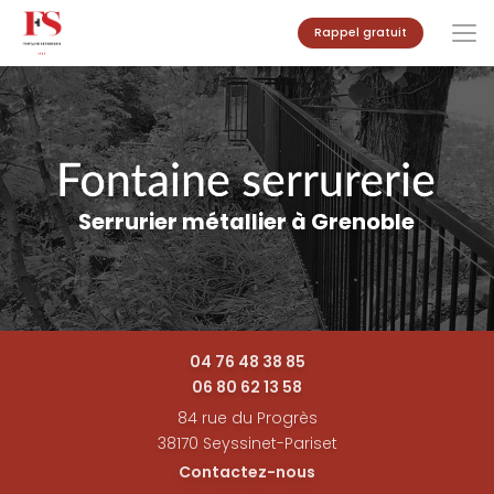
Aller
Rappel gratuit
au
contenu
principal
Serrurier métallier à Grenoble
04 76 48 38 85
06 80 62 13 58
84 rue du Progrès
38170 Seyssinet-Pariset
Contactez-nous