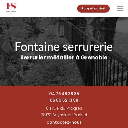
Aller
Rappel gratuit
au
contenu
principal
Serrurier métallier à Grenoble
04 76 48 38 85
06 80 62 13 58
84 rue du Progrès
38170 Seyssinet-Pariset
Contactez-nous