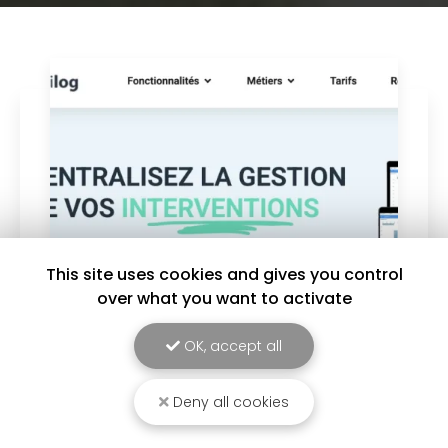
This site uses cookies and gives you control
over what you want to activate
31/07/2025
OK, accept all
Nouveau mail de demande d'intervention:
support@fontaineserrurerie.organilog.com
Deny all cookies
Gagnez du temps pour nous joindre en utilisant
ce nouveau lien de contact: