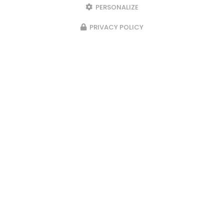
support@fontaineserrurerie.organilog.com
PERSONALIZE
Votre demande d'intervention ou de rdv arivera
directement dans…
PRIVACY POLICY
Toute l'actualité
Serrurier métallier à Grenoble
84 rue du Progrès