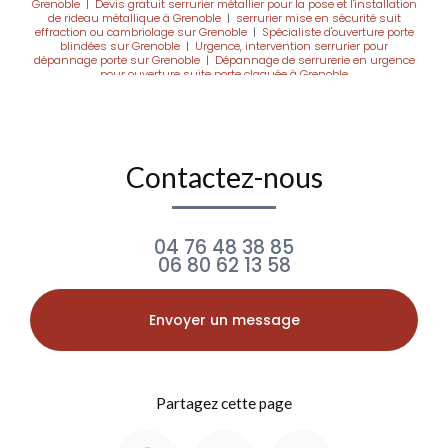
Grenoble
|
Devis gratuit serrurier métallier pour la pose et l'installation
de rideau métallique à Grenoble
|
serrurier mise en sécurité suit
effraction ou cambriolage sur Grenoble
|
Spécialiste d'ouverture porte
blindées sur Grenoble
|
Urgence, intervention serrurier pour
dépannage porte sur Grenoble
|
Dépannage de serrurerie en urgence
pour ouverture suite porte claquée à Grenoble
Contactez-nous
04 76 48 38 85
06 80 62 13 58
Envoyer un message
Partagez cette page
Facebook
X
Email