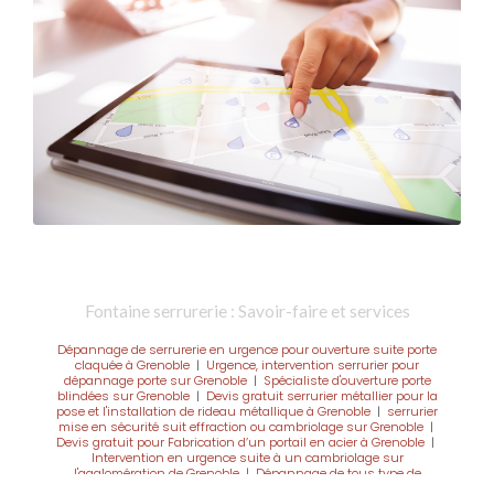
Fontaine serrurerie : Savoir-faire et services
Dépannage de serrurerie en urgence pour ouverture suite porte
claquée à Grenoble
|
Urgence, intervention serrurier pour
dépannage porte sur Grenoble
|
Spécialiste d'ouverture porte
blindées sur Grenoble
|
Devis gratuit serrurier métallier pour la
pose et l'installation de rideau métallique à Grenoble
|
serrurier
mise en sécurité suit effraction ou cambriolage sur Grenoble
|
Devis gratuit pour Fabrication d’un portail en acier à Grenoble
|
Intervention en urgence suite à un cambriolage sur
l'agglomération de Grenoble
|
Dépannage de tous type de
serrures en urgence sur Grenoble