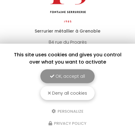
Serrurier métallier à Grenoble
84 rue du Progrès
38170 Seyssinet-Pariset
This site uses cookies and gives you control
04 76 48 38 85
over what you want to activate
06 80 62 13 58
OK, accept all
Lundi au vendredi : 8h - 20h
Samedi : 8h - 12h
Deny all cookies
Voir
+
d'infos sur
INSTAGRAM
PERSONALIZE
PRIVACY POLICY