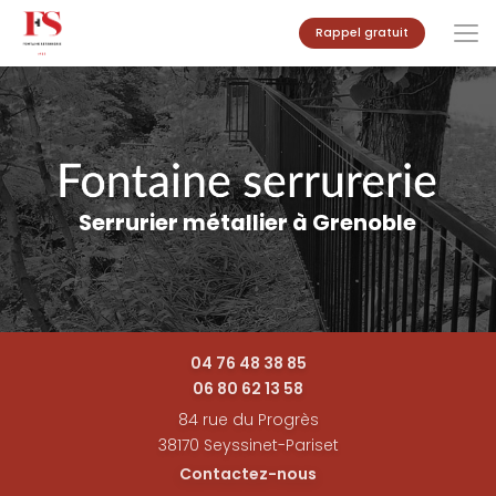
Aller
Rappel gratuit
au
contenu
principal
Serrurier métallier à Grenoble
04 76 48 38 85
06 80 62 13 58
84 rue du Progrès
38170 Seyssinet-Pariset
Contactez-nous