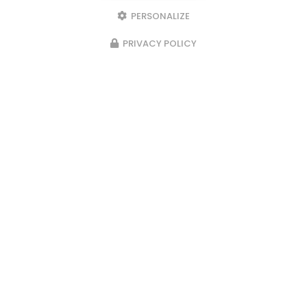
Serrurier métallier à Grenoble
PERSONALIZE
84 rue du Progrès
PRIVACY POLICY
38170 Seyssinet-Pariset
04 76 48 38 85
06 80 62 13 58
Lundi au vendredi : 8h - 20h
Samedi : 8h - 12h
Voir
+
d'infos sur
INSTAGRAM
Envoyez un message