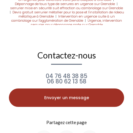
Dépannage de tous type de serrures en urgence sur Grenoble
|
serrurier mise en sécurité suit effraction ou cambriolage sur Grenoble
|
Devis gratuit serrurier métallier pour la pose et l'installation de rideau
métallique à Grenoble
|
Intervention en urgence suite à un
cambriolage sur l'agglomération de Grenoble
|
Urgence, intervention
serrurier pour dépannage porte sur Grenoble
Contactez-nous
04 76 48 38 85
06 80 62 13 58
Envoyer un message
Partagez cette page
Facebook
X
Email