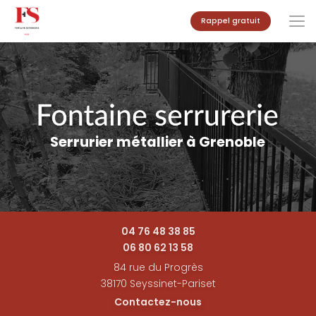
Aller
Rappel gratuit
au
contenu
principal
Serrurier métallier à Grenoble
04 76 48 38 85
06 80 62 13 58
84 rue du Progrès
38170 Seyssinet-Pariset
Contactez-nous