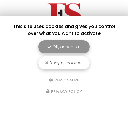
This site uses cookies and gives you control
over what you want to activate
OK, accept all
Serrurier métallier à Grenoble
84 rue du Progrès
Deny all cookies
38170 Seyssinet-Pariset
04 76 48 38 85
PERSONALIZE
06 80 62 13 58
PRIVACY POLICY
Lundi au vendredi : 8h - 20h
Samedi : 8h - 12h
Voir
+
d'infos sur
INSTAGRAM