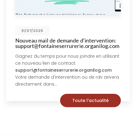
30/07/2025
nde d'intervention:
Fontaine Serrurerie r
urerie.organilog.com
véhicule 100% électr
us joindre en utilisant
Pour intervenir en dans
act:
sommes équipés d'un n
rerie.organilog.com
électrique, Merci à Gre
ntion ou de rdv arivera
pour les aides obtenues 
projet! Vous souhaitant
Toute l'actualité