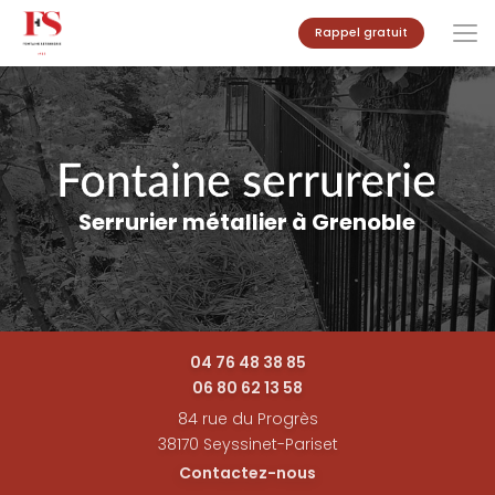
Aller
Rappel gratuit
au
contenu
principal
Serrurier métallier à Grenoble
04 76 48 38 85
06 80 62 13 58
84 rue du Progrès
38170 Seyssinet-Pariset
Contactez-nous