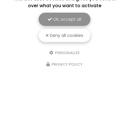
over what you want to activate
sommes équipés d'un nouveau véhicule
électrique, Merci à Grenoble Alpes Métropole
OK, accept all
pour les aides obtenues afin de réaliser ce
projet! Vous souhaitant une…
Deny all cookies
Toute l'actualité
PERSONALIZE
PRIVACY POLICY
Serrurier métallier à Grenoble