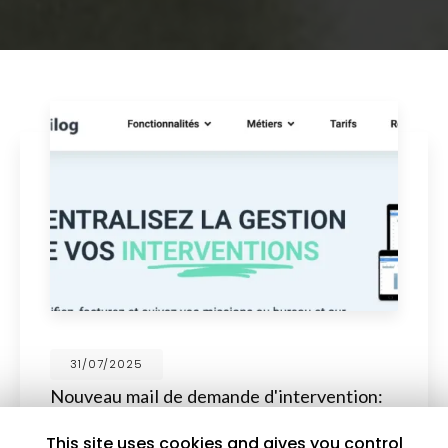
30/07/2025
Fontaine Serrurerie roule au vert avec un
véhicule 100% électrique
This site uses cookies and gives you control
Pour intervenir en dans la métropole nous