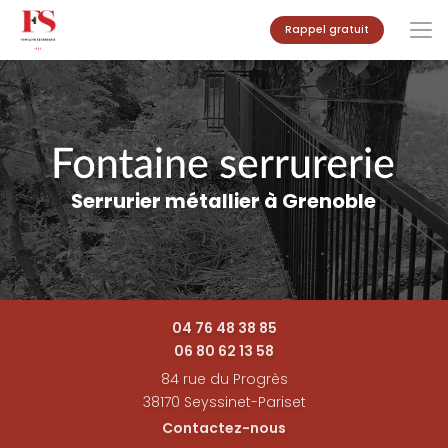
Aller
Rappel gratuit
au
contenu
principal
Serrurier métallier à Grenoble
04 76 48 38 85
06 80 62 13 58
84 rue du Progrès
38170 Seyssinet-Pariset
Contactez-nous