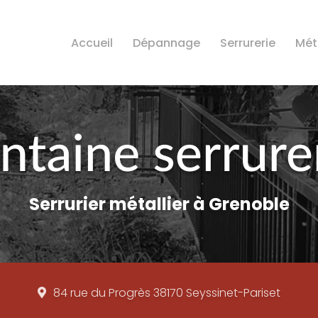
Accueil
Dépannage
Serrurerie
Méta
Serrurier métallier à Grenoble
84 rue du Progrès
38170 Seyssinet-Pariset