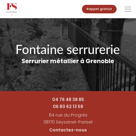
Aller
Rappel gratuit
au
contenu
principal
Serrurier métallier à Grenoble
04 76 48 38 85
06 80 62 13 58
84 rue du Progrès
38170 Seyssinet-Pariset
Contactez-nous