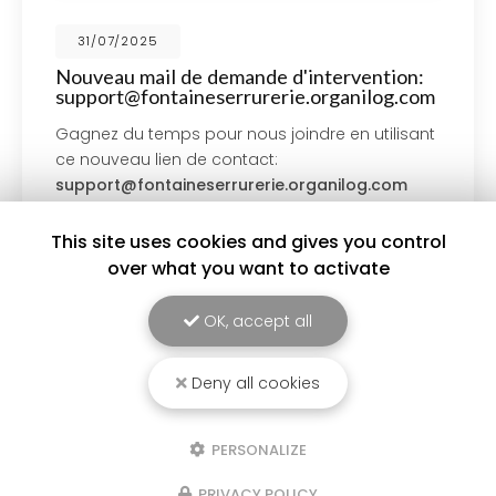
31/07/2025
Nouveau mail de demande d'intervention:
support@fontaineserrurerie.organilog.com
Gagnez du temps pour nous joindre en utilisant
ce nouveau lien de contact:
support@fontaineserrurerie.organilog.com
Votre demande d'intervention ou de rdv arivera
directement dans…
This site uses cookies and gives you control
over what you want to activate
Toute l'actualité
OK, accept all
Deny all cookies
PERSONALIZE
PRIVACY POLICY