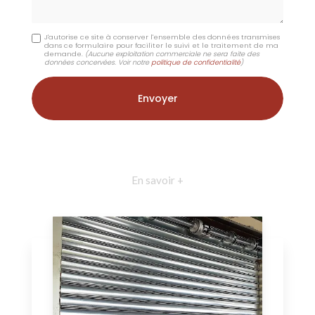
J'autorise ce site à conserver l'ensemble des données transmises
dans ce formulaire pour faciliter le suivi et le traitement de ma
demande.
(Aucune exploitation commerciale ne sera faite des
données concervées. Voir notre
politique de confidentialité
)
En savoir +