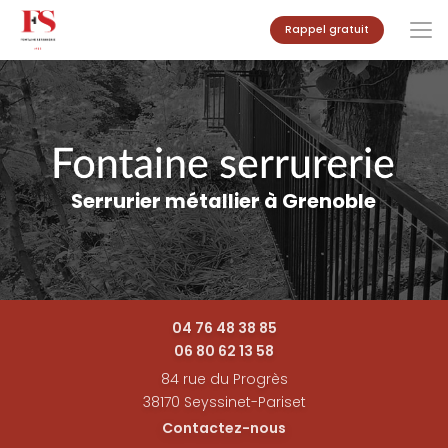
Aller
Rappel gratuit
au
contenu
principal
Serrurier métallier à Grenoble
04 76 48 38 85
06 80 62 13 58
84 rue du Progrès
38170 Seyssinet-Pariset
Contactez-nous