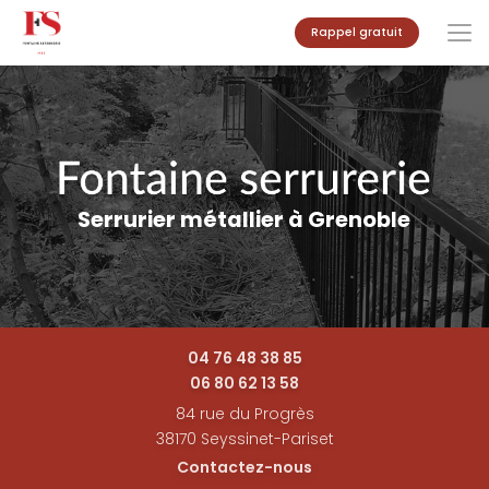
Aller
Rappel gratuit
au
contenu
principal
Serrurier métallier à Grenoble
04 76 48 38 85
06 80 62 13 58
84 rue du Progrès
38170 Seyssinet-Pariset
Contactez-nous