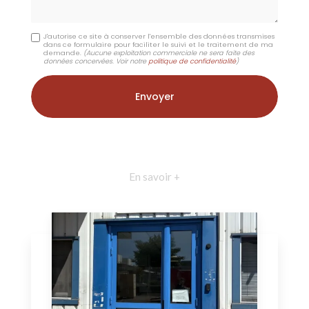
J'autorise ce site à conserver l'ensemble des données transmises
dans ce formulaire pour faciliter le suivi et le traitement de ma
demande.
(Aucune exploitation commerciale ne sera faite des
données concervées. Voir notre
politique de confidentialité
)
En savoir +