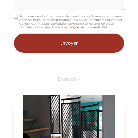
J'autorise ce site à conserver l'ensemble des données transmises
dans ce formulaire pour faciliter le suivi et le traitement de ma
demande.
(Aucune exploitation commerciale ne sera faite des
données concervées. Voir notre
politique de confidentialité
)
En savoir +