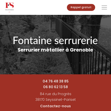
Aller
Rappel gratuit
au
contenu
principal
Serrurier métallier à Grenoble
04 76 48 38 85
06 80 62 13 58
84 rue du Progrès
38170 Seyssinet-Pariset
Contactez-nous