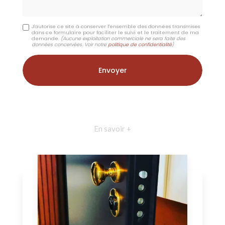
J'autorise ce site à conserver l'ensemble des données transmises
dans ce formulaire pour faciliter le suivi et le traitement de ma
demande.
(Aucune exploitation commerciale ne sera faite des
données concervées. Voir notre
politique de confidentialité
)
En savoir +