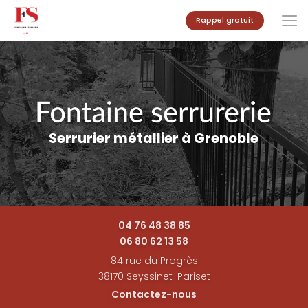
Aller
Rappel gratuit
au
contenu
principal
Serrurier métallier à Grenoble
04 76 48 38 85
06 80 62 13 58
84 rue du Progrès
38170 Seyssinet-Pariset
Contactez-nous