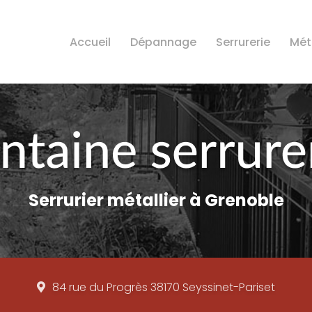
Accueil
Dépannage
Serrurerie
Méta
Serrurier métallier à Grenoble
84 rue du Progrès
38170 Seyssinet-Pariset