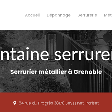
Accueil
Dépannage
Serrurerie
Méta
Serrurier métallier à Grenoble
84 rue du Progrès
38170 Seyssinet-Pariset