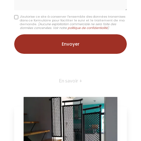
J'autorise ce site à conserver l'ensemble des données transmises
dans ce formulaire pour faciliter le suivi et le traitement de ma
demande.
(Aucune exploitation commerciale ne sera faite des
données concervées. Voir notre
politique de confidentialité
)
En savoir +