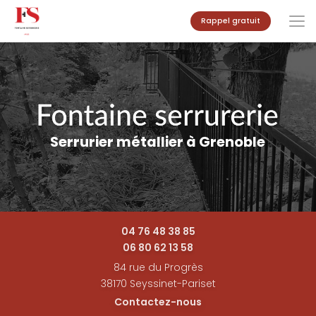
Aller
Rappel gratuit
au
contenu
principal
Serrurier métallier à Grenoble
04 76 48 38 85
06 80 62 13 58
84 rue du Progrès
38170 Seyssinet-Pariset
Contactez-nous